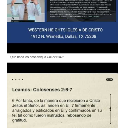
Que nade los descalifique Col 2v16a23