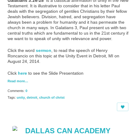
Galatians 3:26-28
is a classical affirmation of unity in the New
Testament. It is illustrative to consider that in his letter Paul
deals with the segregation of gentiles Christians by their fellow
Jewish believers. Division, hatred, and segregation have
always been a problem for humanity and it has permeate the
church in many ways. In Galatians 3, Paul present us with two
central truths which are fundamental to us in the 21st century if
we want to to speak of unity with relevance and power.
Click the word
sermon
, to read the speech of Henry
Roncancio on this topic at the Unity Event in Detroit, MI on
August 24, 2014.
Click
here
to see the Slide Presentation
Read more…
Comments:
0
Tags:
unity
,
detroit
,
church of christ
DALLAS CAN ACADEMY