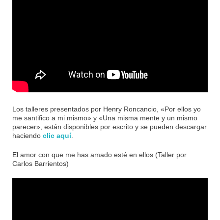
Los talleres presentados por Henry Roncancio, «Por ellos yo
me santifico a mi mismo» y «Una misma mente y un mismo
parecer», están disponibles por escrito y se pueden descargar
haciendo
clic aquí
.
El amor con que me has amado esté en ellos (Taller por
Carlos Barrientos)