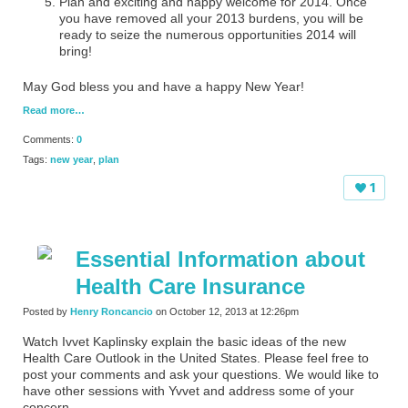
Plan and exciting and happy welcome for 2014. Once
you have removed all your 2013 burdens, you will be
ready to seize the numerous opportunities 2014 will
bring!
May God bless you and have a happy New Year!
Read more…
Comments:
0
Tags:
new year
,
plan
1
Essential Information about
Health Care Insurance
Posted by
Henry Roncancio
on October 12, 2013 at 12:26pm
Watch Ivvet Kaplinsky explain the basic ideas of the new
Health Care Outlook in the United States. Please feel free to
post your comments and ask your questions. We would like to
have other sessions with Yvvet and address some of your
concern.