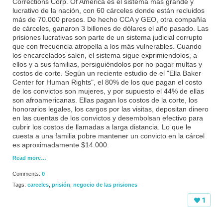
Corrections Corp. Of America es el sistema más grande y
lucrativo de la nación, con 60 cárceles donde están recluidos
más de 70.000 presos. De hecho CCA y GEO, otra compañía
de cárceles, ganaron 3 billones de dólares el año pasado. Las
prisiones lucrativas son parte de un sistema judicial corrupto
que con frecuencia atropella a los más vulnerables. Cuando
los encarcelados salen, el sistema sigue exprimiendolos, a
ellos y a sus familias, persiguiéndolos por no pagar multas y
costos de corte. Según un reciente estudio de el "Ella Baker
Center for Human Rights", el 80% de los que pagan el costo
de los convictos son mujeres, y por supuesto el 44% de ellas
son afroamericanas. Ellas pagan los costos de la corte, los
honorarios legales, los cargos por las visitas, depositan dinero
en las cuentas de los convictos y desembolsan efectivo para
cubrir los costos de llamadas a larga distancia. Lo que le
cuesta a una familia pobre mantener un convicto en la cárcel
es aproximadamente $14.000.
Read more…
Comments:
0
Tags:
carceles
,
prisión
,
negocio de las prisiones
1