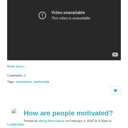
Read more…
Comments:
0
Tags:
motivation
,
leadership
How are people motivated?
Posted by
Henry Roncancio
on February 4, 2015 at 3:25pm in
Leadership