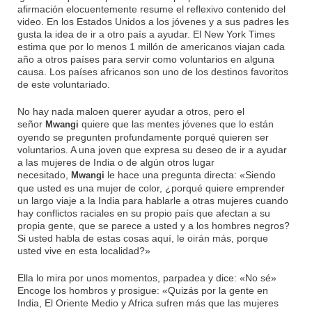
afirmación elocuentemente resume el reflexivo contenido del
video. En los Estados Unidos a los jóvenes y a sus padres les
gusta la idea de ir a otro país a ayudar. El New York Times
estima que por lo menos 1 millón de americanos viajan cada
año a otros países para servir como voluntarios en alguna
causa. Los países africanos son uno de los destinos favoritos
de este voluntariado.
No hay nada maloen querer ayudar a otros, pero el
señor
quiere que las mentes jóvenes que lo están
Mwangi
oyendo se pregunten profundamente porqué quieren ser
voluntarios. A una joven que expresa su deseo de ir a ayudar
a las mujeres de India o de algún otros lugar
necesitado,
le hace una pregunta directa: «Siendo
Mwangi
que usted es una mujer de color, ¿porqué quiere emprender
un largo viaje a la India para hablarle a otras mujeres cuando
hay conflictos raciales en su propio país que afectan a su
propia gente, que se parece a usted y a los hombres negros?
Si usted habla de estas cosas aquí, le oirán más, porque
usted vive en esta localidad?»
Ella lo mira por unos momentos, parpadea y dice: «No sé»
Encoge los hombros y prosigue: «Quizás por la gente en
India, El Oriente Medio y Africa sufren más que las mujeres