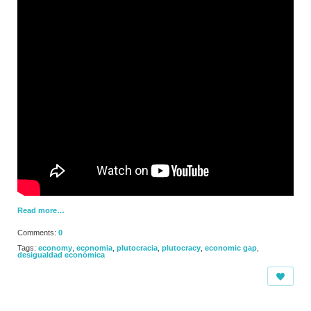
Read more…
Comments:
0
Tags:
economy
,
economia
,
plutocracia
,
plutocracy
,
economic gap
,
desigualdad económica