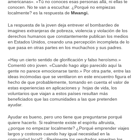
americanas». «Tú no conoces esas personas allá, ni ellas te
conocen. No te van a escuchar. ¿Porqué no empiezas
localmente? es la respuesta de
Mwangi.
La respuesta de la joven deja entrever el bombardeo de
imagines extranjeras de pobreza, violencia y violación de los
derechos humanos que constantemente publican los medios
en Estados Unidos, creando una percepción incompleta de lo
que pasa en otras partes en los muchachos y sus padres.
«Hay un cierto sentido de glorificación y falso heroísmo.»
Comentó otro joven. «Cuando hago algo parecido aquí la
gente no parece emocionarse tanto.» Por otra parte, entre las
ideas incómodas que se ventilaron en este encuentro figura el
hecho de que probablemente, tomando en cuenta el valor de
estas experiencias en aplicaciones y hojas de vida, los
voluntarios que viajan a estos países resultan más
beneficiados que las comunidades a las que pretenden
ayudar.
Ayudar es bueno, pero uno tiene que preguntarse porqué
quiere hacerlo. Si realmente existe el espíritu altruista,
¿porque no empezar localmente? ¿Porqué emprender viajes
largos y costosos cuando hay igual necesidad en la
comunidad local? ¿Realmente los resultados ameritan los