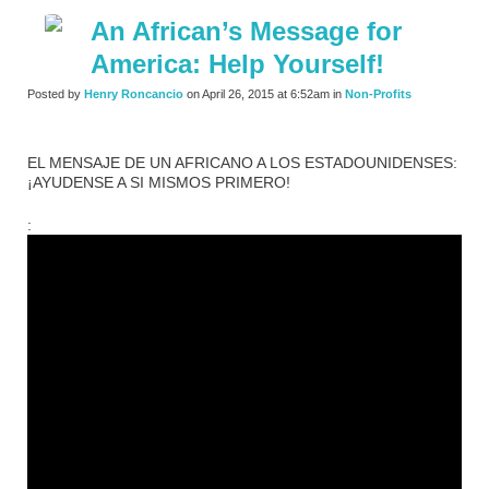
An African’s Message for
America: Help Yourself!
Posted by
Henry Roncancio
on April 26, 2015 at 6:52am in
Non-Profits
EL MENSAJE DE UN AFRICANO A LOS ESTADOUNIDENSES:
¡AYUDENSE A SI MISMOS PRIMERO!
: