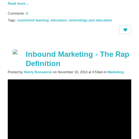
Read more…
Comments:
0
Tags:
connected learning
,
education
,
technology and education
Inbound Marketing - The Rap
Definition
Posted by
Henry Roncancio
on November 10, 2014 at 4:53am in
Marketing